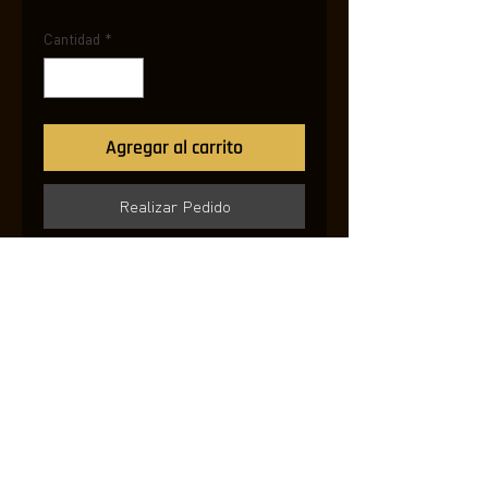
Cantidad
*
Agregar al carrito
Realizar Pedido
Regresar a la tienda
Calle 109 # 16 - 42
Barrio Santa Paula,