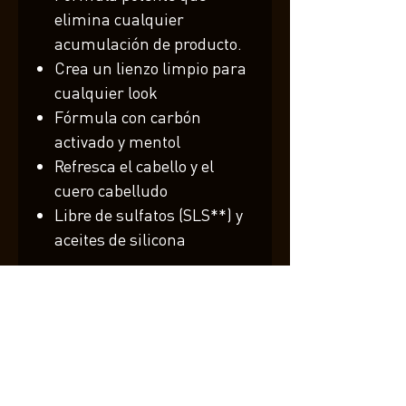
elimina cualquier
acumulación de producto.
Crea un lienzo limpio para
cualquier look
Fórmula con carbón
activado y mentol
Refresca el cabello y el
cuero cabelludo
Libre de sulfatos (SLS**) y
aceites de silicona
Fragancia premium: cítricos
frescos y lavanda con haba
tonka
*Libre de ingredientes de