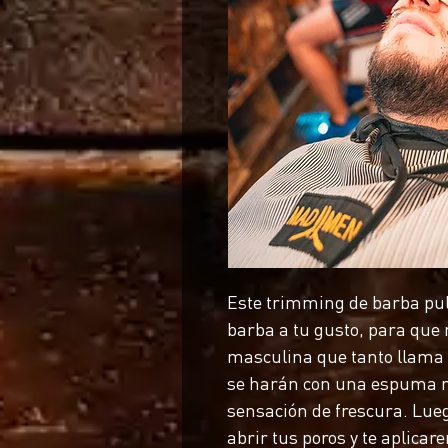
Este trimming de barba pule
barba a tu gusto, para que
masculina que tanto llama 
se harán con una espuma m
sensación de frescura. Lue
abrir tus poros y te aplica