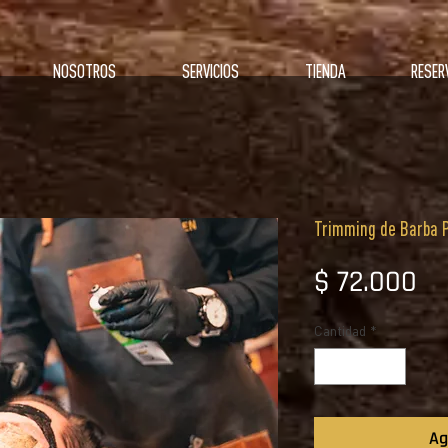
NOSOTROS
SERVICIOS
TIENDA
RESER
Trimming de Barba 
Pr
$ 72.000
Cantidad
*
Ag